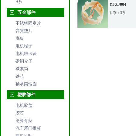
9系
YFZJ004
五金部件
系别：5系
不锈钢固定片
弹簧垫片
底板
电机端子
电机轴卡簧
磷铜介子
碳素筒
铁芯
轴承禁锢圈
塑胶部件
电机胶盖
胶芯
绝缘骨架
汽车尾门推杆
散热风叶