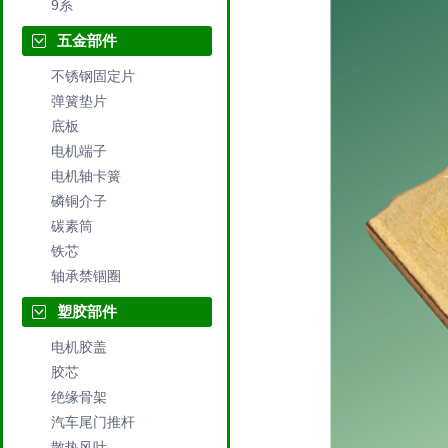
9系
五金部件
不锈钢固定片
弹簧垫片
底板
电机端子
电机轴卡簧
磷铜介子
碳素筒
铁芯
轴承禁锢圈
塑胶部件
电机胶盖
胶芯
绝缘骨架
汽车尾门推杆
散热风叶