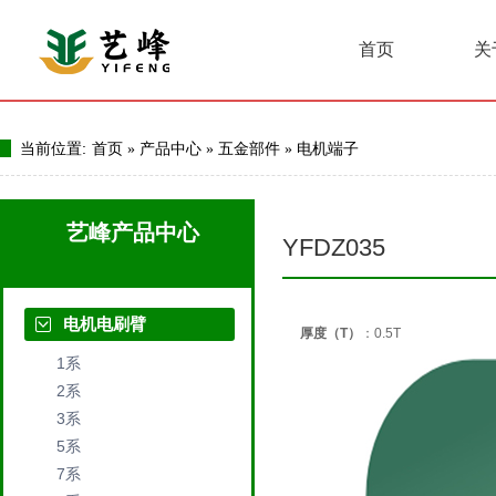
首页
关
当前位置:
首页
»
产品中心
»
五金部件
»
电机端子
艺峰产品中心
YFDZ035
电机电刷臂
厚度（T）
：0.5T
1系
2系
3系
5系
7系