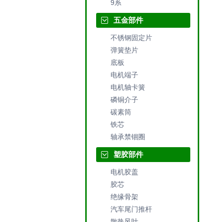
9系
五金部件
不锈钢固定片
弹簧垫片
底板
电机端子
电机轴卡簧
磷铜介子
碳素筒
铁芯
轴承禁锢圈
塑胶部件
电机胶盖
胶芯
绝缘骨架
汽车尾门推杆
散热风叶