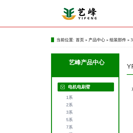
当前位置:
首页
»
产品中心
»
组装部件
»
艺峰产品中心
Y
电机电刷臂
1系
2系
3系
5系
7系